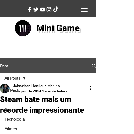
Mini Game
Post
All Posts
Johnathan Henrique Menino
All Posts
8 de jan. de 2024
1 min de leitura
Steam bate mais um
Notícias
recorde impressionante
Games
Tecnologia
Filmes