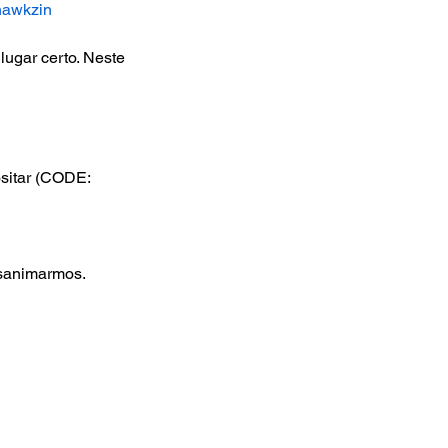
dhawkzin
gar certo. Neste 
tar (CODE: 
sanimarmos.  