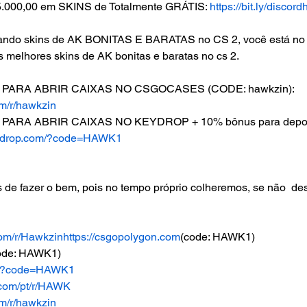
000,00 em SKINS de Totalmente GRÁTIS: 
https://bit.ly/discor
ando skins de AK BONITAS E BARATAS no CS 2, você está no lu
s melhores skins de AK bonitas e baratas no cs 2.
 PARA ABRIR CAIXAS NO CSGOCASES (CODE: hawkzin): 
om/r/hawkzin
 PARA ABRIR CAIXAS NO KEYDROP + 10% bônus para deposi
ey-drop.com/?code=HAWK1
de fazer o bem, pois no tempo próprio colheremos, se não  de
com/r/Hawkzin
https://csgopolygon.com
(code: HAWK1)
code: HAWK1)
om/?code=HAWK1
.com/pt/r/HAWK
om/r/hawkzin