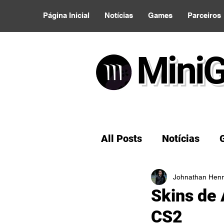
Página Inicial
Notícias
Games
Parceiros
Mini
All Posts
Notícias
Ideias de Buteco
Johnathan Henr
Skins de
CS2