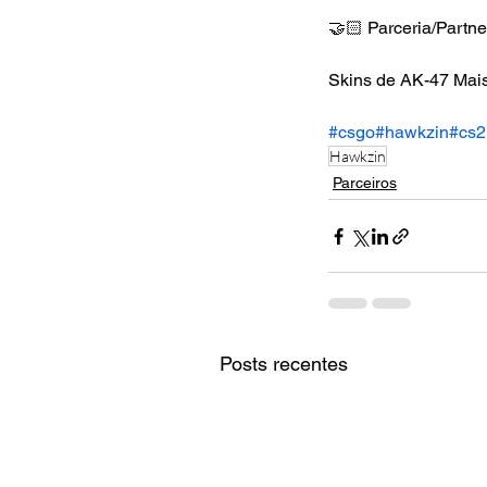
🤝🏻 Parceria/Partn
Skins de AK-47 Ma
#csgo
#hawkzin
#cs2
Hawkzin
Parceiros
Posts recentes