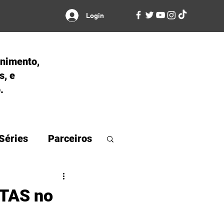
Login
enimento,
s, e
.
Séries
Parceiros
ATAS no