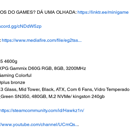
OS DO GAMES? DÁ UMA OLHADA: 
https://linktr.ee/minigame
discord.gg/cNDdW5zp
 
https://www.mediafire.com/file/eg2tss...
 5 4600g
: XPG Gammix D60G RGB, 8GB, 3200MHz
aming Colorful
0plus bronze
3 Glass, Mid Tower, Black, ATX, Com 6 Fans, Vidro Temperado
Green SN350, 480GB, M.2 NVMe/ kingston 240gb
https://steamcommunity.com/id/Hawkz1n/
://www.youtube.com/channel/UCmQs..
. 