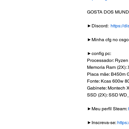
GOSTA DOS MUND
►Discord:  
https://
►Minha cfg no csgo:
►config pc:
Processador: Ryzen
Memoria Ram (2X)
Placa mãe: B450m G
Fonte: Kcas 600w 8
Gabinete: Montech X
SSD (2X): SSD WD_
►Meu perfil Steam: 
►Inscreva-se: 
https