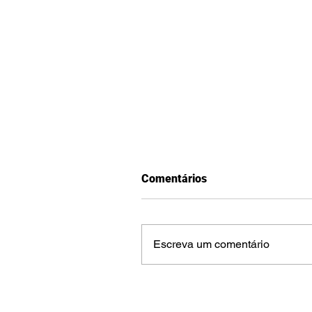
Comentários
Escreva um comentário
Já viu todo o poder que a
engine do CS2 tem a