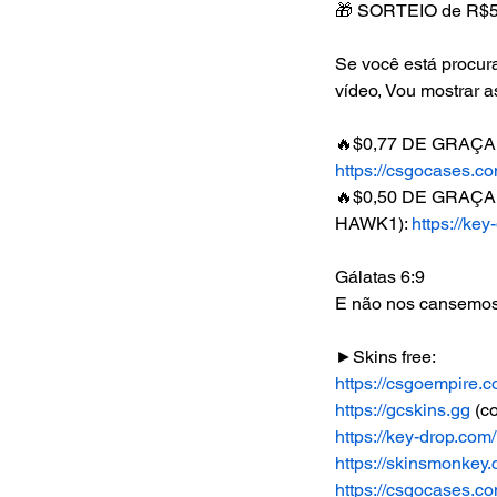
🎁 SORTEIO de R$5.
Se você está procur
vídeo, Vou mostrar a
🔥$0,77 DE GRAÇA
https://csgocases.c
🔥$0,50 DE GRAÇA
HAWK1): 
https://k
Gálatas 6:9
E não nos cansemos 
►Skins free:
https://csgoempire.
https://gcskins.gg
 (
https://key-drop.c
https://skinsmonkey
https://csgocases.c