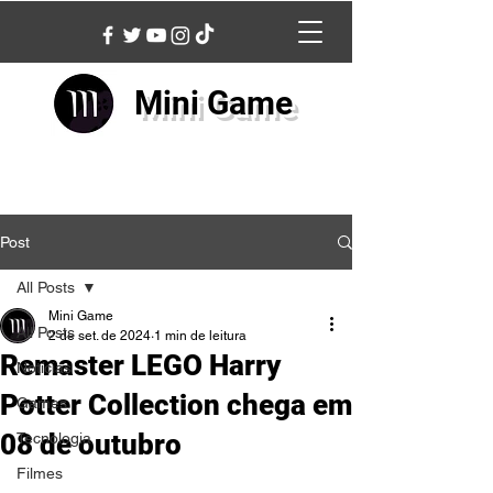
Mini Game
Post
All Posts
Mini Game
All Posts
2 de set. de 2024
1 min de leitura
Remaster LEGO Harry
Notícias
Potter Collection chega em
Games
08 de outubro
Tecnologia
Filmes