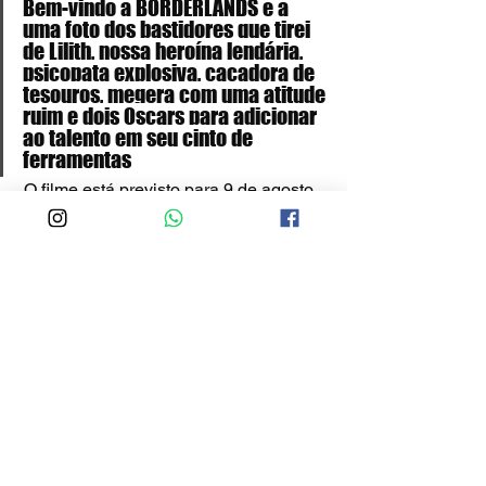
Bem-vindo a BORDERLANDS e a 
uma foto dos bastidores que tirei 
de Lilith, nossa heroína lendária, 
psicopata explosiva, caçadora de 
tesouros, megera com uma atitude 
ruim e dois Oscars para adicionar 
ao talento em seu cinto de 
ferramentas
 O filme está previsto para 9 de agosto 
de 2024.
Filmes
Notícias
Ver tudo
Posts recentes