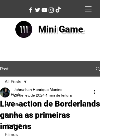
Mini Game
Post
All Posts
Johnathan Henrique Menino
All Posts
20 de fev. de 2024
1 min de leitura
Live-action de Borderlands
Notícias
ganha as primeiras
Games
imagens
Tecnologia
Filmes