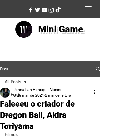
Mini Game
Post
All Posts
Johnathan Henrique Menino
All Posts
8 de mar. de 2024
2 min de leitura
Faleceu o criador de
Notícias
Dragon Ball, Akira
Games
Toriyama
Tecnologia
Filmes