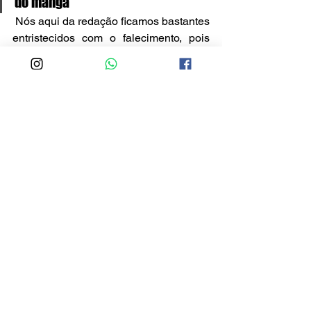
do mangá
 Nós aqui da redação ficamos bastantes 
entristecidos com o falecimento, pois 
aqui entre o redatores tivemos uma 
forte ligação com o Dragon Ball, e de 
minha parte muito mais pelo Chrono 
Trigger, suas obras são encantadoras, e 
sabem tocar em cada pessoa de uma 
forma que nos encanta. Obrigado Akira 
Toriyama, por compartilhar sua arte e 
seu talento conosco.
Notícias