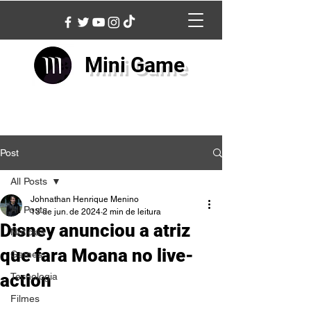
Mini Game
Post
All Posts
Johnathan Henrique Menino
All Posts
13 de jun. de 2024
2 min de leitura
Disney anunciou a atriz
Notícias
que fara Moana no live-
Games
action
Tecnologia
Filmes