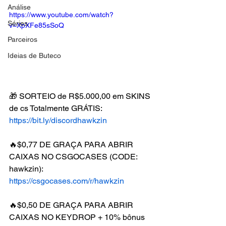
Análise
https://www.youtube.com/watch?
Séries
v=XpXFe85sSoQ
Parceiros
Ideias de Buteco
🎁 SORTEIO de R$5.000,00 em SKINS 
de cs Totalmente GRÁTIS: 
https://bit.ly/discordhawkzin
🔥$0,77 DE GRAÇA PARA ABRIR 
CAIXAS NO CSGOCASES (CODE: 
hawkzin): 
https://csgocases.com/r/hawkzin
🔥$0,50 DE GRAÇA PARA ABRIR 
CAIXAS NO KEYDROP + 10% bônus 