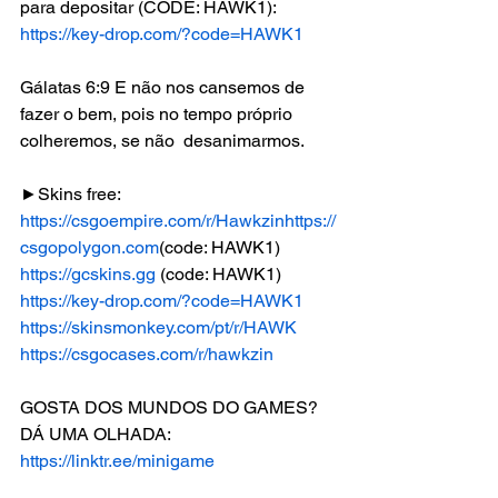
para depositar (CODE: HAWK1): 
https://key-drop.com/?code=HAWK1
Gálatas 6:9 E não nos cansemos de 
fazer o bem, pois no tempo próprio 
colheremos, se não  desanimarmos.
►Skins free: 
https://csgoempire.com/r/Hawkzin
https://
csgopolygon.com
(code: HAWK1)
https://gcskins.gg
 (code: HAWK1)
https://key-drop.com/?code=HAWK1
https://skinsmonkey.com/pt/r/HAWK
https://csgocases.com/r/hawkzin
GOSTA DOS MUNDOS DO GAMES? 
DÁ UMA OLHADA: 
https://linktr.ee/minigame