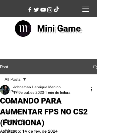
Mini Game
Post
All Posts
Johnathan Henrique Menino
All Posts
17 de out. de 2023
1 min de leitura
COMANDO PARA
Notícias
AUMENTAR FPS NO CS2
Games
(FUNCIONA)
Tecnologia
Filmes
Atualizado:
14 de fev. de 2024