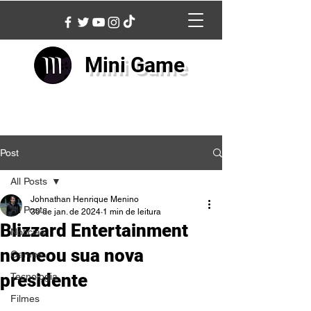
Mini Game
Post
All Posts
Johnathan Henrique Menino
All Posts
30 de jan. de 2024
1 min de leitura
Blizzard Entertainment
Notícias
nomeou sua nova
Games
presidente
Tecnologia
Filmes