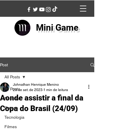
Mini Game
Post
All Posts
Johnathan Henrique Menino
All Posts
23 de set. de 2023
1 min de leitura
Aonde assistir a final da
Notícias
Copa do Brasil (24/09)
Games
Tecnologia
Filmes