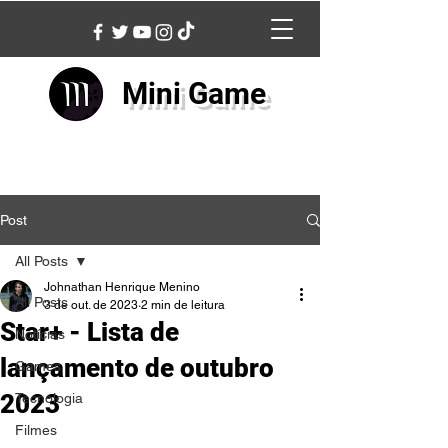
Mini Game
Post
All Posts
Johnathan Henrique Menino
All Posts
3 de out. de 2023
2 min de leitura
Star+ - Lista de
Notícias
lançamento de outubro
Games
2023
Tecnologia
Filmes