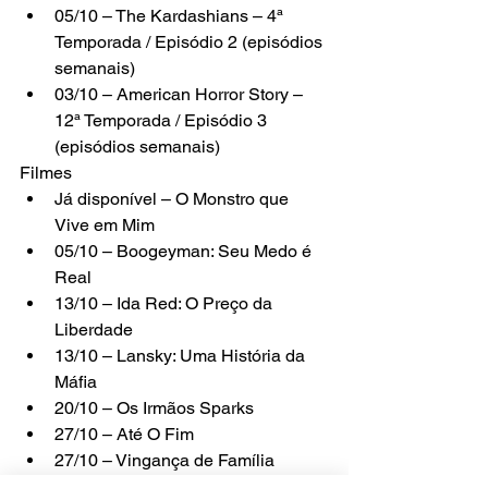
05/10 – The Kardashians – 4ª 
Temporada / Episódio 2 (episódios 
semanais)
03/10 – American Horror Story – 
12ª Temporada / Episódio 3 
(episódios semanais)
Filmes
Já disponível – O Monstro que 
Vive em Mim
05/10 – Boogeyman: Seu Medo é 
Real
13/10 – Ida Red: O Preço da 
Liberdade
13/10 – Lansky: Uma História da 
Máfia
20/10 – Os Irmãos Sparks
27/10 – Até O Fim
27/10 – Vingança de Família
31/10 – A Noite das Bruxas