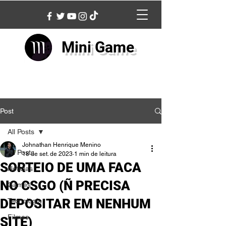
Mini Game
Post
All Posts
Johnathan Henrique Menino
All Posts
18 de set. de 2023
1 min de leitura
SORTEIO DE UMA FACA
Notícias
NO CSGO (Ñ PRECISA
Games
DEPOSITAR EM NENHUM
Tecnologia
Filmes
SITE)