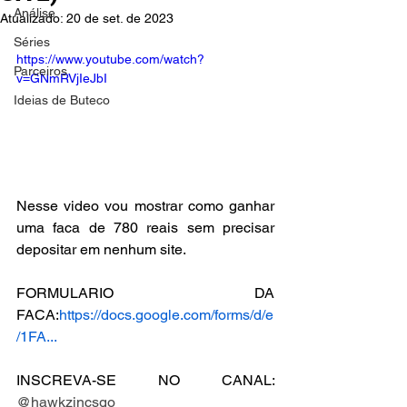
Análise
Atualizado:
20 de set. de 2023
Séries
https://www.youtube.com/watch?
Parceiros
v=GNmRVjIeJbI
Ideias de Buteco
Nesse video vou mostrar como ganhar 
uma faca de 780 reais sem precisar 
depositar em nenhum site. 
FORMULARIO DA 
FACA:
https://docs.google.com/forms/d/e
/1FA...
INSCREVA-SE NO CANAL:
@hawkzincsgo 