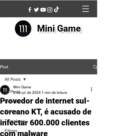
Mini Game
Post
All Posts
Mini Game
All Posts
2 de jul. de 2024
1 min de leitura
Provedor de internet sul-
Notícias
coreano KT, é acusado de
Games
infectar 600.000 clientes
Tecnologia
Filmes
com malware