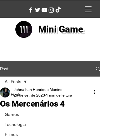
Mini Game
Post
All Posts
Johnathan Henrique Menino
All Posts
20 de set. de 2023
1 min de leitura
Os Mercenários 4
Notícias
Games
Tecnologia
Filmes