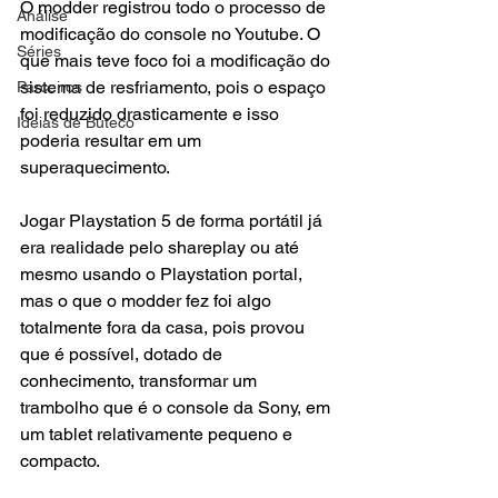
O modder registrou todo o processo de 
Análise
modificação do console no Youtube. O 
Séries
que mais teve foco foi a modificação do 
sistema de resfriamento, pois o espaço 
Parceiros
foi reduzido drasticamente e isso 
Ideias de Buteco
poderia resultar em um 
superaquecimento.
Jogar Playstation 5 de forma portátil já 
era realidade pelo shareplay ou até 
mesmo usando o Playstation portal, 
mas o que o modder fez foi algo 
totalmente fora da casa, pois provou 
que é possível, dotado de 
conhecimento, transformar um 
trambolho que é o console da Sony, em 
um tablet relativamente pequeno e 
compacto.