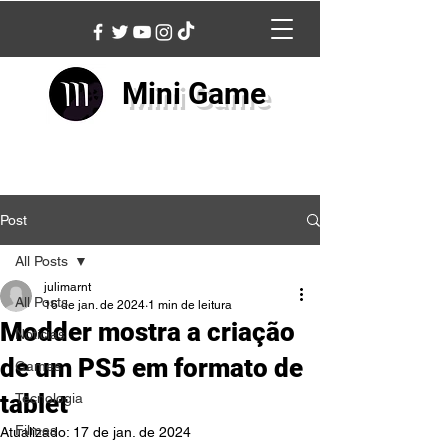
Mini Game
Post
All Posts
julimarnt
All Posts
16 de jan. de 2024
1 min de leitura
Modder mostra a criação
Notícias
de um PS5 em formato de
Games
tablet
Tecnologia
Filmes
Atualizado:
17 de jan. de 2024