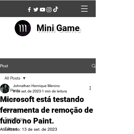
Mini Game
Post
All Posts
Johnathan Henrique Menino
All Posts
8 de set. de 2023
1 min de leitura
Microsoft está testando
Notícias
ferramenta de remoção de
Games
fundo no Paint.
Tecnologia
Filmes
Atualizado:
13 de set. de 2023