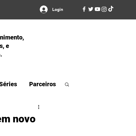
Login
enimento,
s, e
.
Séries
Parceiros
em novo