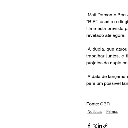
 Matt Damon e Ben Affleck estão se juntando novamente para estrelar um novo thriller policial chamado 
"RIP", escrito e dir
filme está previsto 
revelado até agora.
 A dupla, que atuou juntas em vários projetos desde os anos 80, afirmaram recentemente que adoram 
trabalhar juntos, e 
projetos da dupla os
 A data de lançamento de "RIP" ainda não foi definida, mas o projeto vem atraindo interesse significativo 
para um possível la
Fonte: 
CBR
Notícias
Filmes