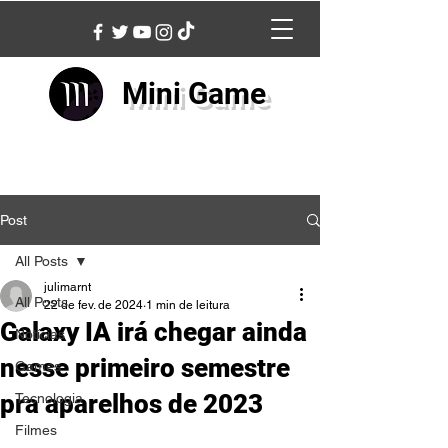
Mini Game
Post
All Posts
julimarnt
All Posts
22 de fev. de 2024
1 min de leitura
Galaxy IA irá chegar ainda
Notícias
nesse primeiro semestre
Games
pra aparelhos de 2023
Tecnologia
Filmes