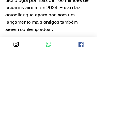
tecnologia pra mais de 100 milhões de 
usuários ainda em 2024. E isso faz 
acreditar que aparelhos com um 
lançamento mais antigos também 
serem contemplados .
Notícias
Tecnologia
Ver tudo
Posts recentes