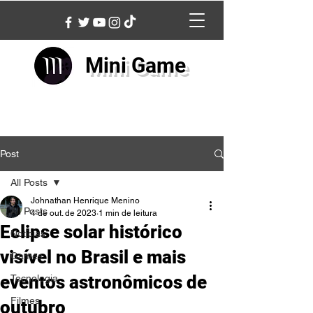
Mini Game
Post
All Posts
Johnathan Henrique Menino
All Posts
4 de out. de 2023
1 min de leitura
Eclipse solar histórico
Notícias
visível no Brasil e mais
Games
eventos astronômicos de
Tecnologia
Filmes
outubro