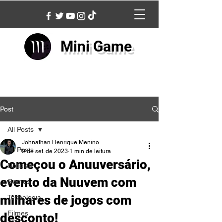
Mini Game
Post
All Posts
Johnathan Henrique Menino
All Posts
9 de set. de 2023
1 min de leitura
Começou o Anuuversário,
Notícias
evento da Nuuvem com
Games
milhares de jogos com
Tecnologia
Filmes
desconto!